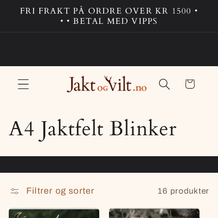
Gå
FRI FRAKT PÅ ORDRE OVER KR 1500 •
videre til
• • BETAL MED VIPPS
innholdet
Handlekurv
S
A4 Jaktfelt Blinker
a
m
Filtrer og sorter
16 produkter
l