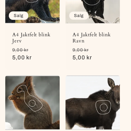
Salg
Salg
A4 Jaktfelt blink
A4 Jaktfelt blink
Jerv
Ravn
Vanlig
Salgspris
Vanlig
Salgspris
9,00 kr
9,00 kr
pris
5,00 kr
pris
5,00 kr