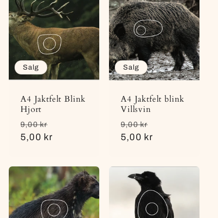
i
n
g
Salg
Salg
:
A4 Jaktfelt Blink
A4 Jaktfelt blink
Hjort
Villsvin
Vanlig
Salgspris
Vanlig
Salgspris
9,00 kr
9,00 kr
pris
5,00 kr
pris
5,00 kr