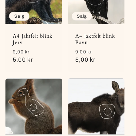
Salg
Salg
A4 Jaktfelt blink
A4 Jaktfelt blink
Jerv
Ravn
Vanlig
Salgspris
Vanlig
Salgspris
9,00 kr
9,00 kr
pris
5,00 kr
pris
5,00 kr