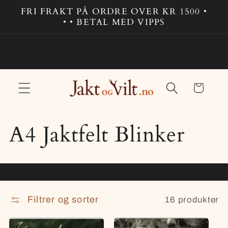
Gå
FRI FRAKT PÅ ORDRE OVER KR 1500 •
videre til
• • BETAL MED VIPPS
innholdet
Handlekurv
S
A4 Jaktfelt Blinker
a
m
Filtrer og sorter
16 produkter
l