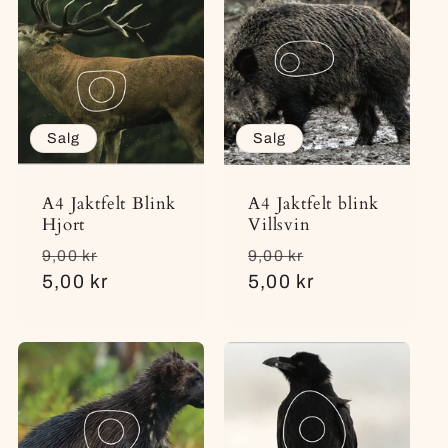
i
n
g
Salg
Salg
:
A4 Jaktfelt Blink
A4 Jaktfelt blink
Hjort
Villsvin
Vanlig
Salgspris
Vanlig
Salgspris
9,00 kr
9,00 kr
pris
5,00 kr
pris
5,00 kr