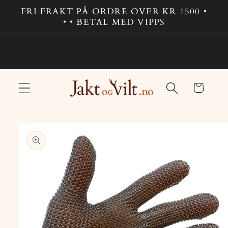
Gå
FRI FRAKT PÅ ORDRE OVER KR 1500 •
videre til
• • BETAL MED VIPPS
innholdet
Handlekurv
opp til
roduktinformasjon