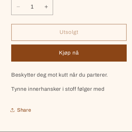
Senk
Øk
antallet
antallet
for
for
Brynjehanske
Brynjehanske
Utsolgt
str
str
L
L
Kjøp nå
Beskytter deg mot kutt når du parterer.
Tynne innerhansker i stoff følger med
Share